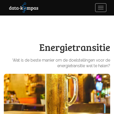
Toggle
naviga
Energietransitie
Wat is de beste manier om de doelstellingen voor de
energietransitie wel te halen?